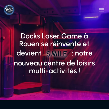
Docks Laser Game à
Rouen se réinvente et
devient
: notre
SMILE
nouveau centre de loisirs
multi-activités !